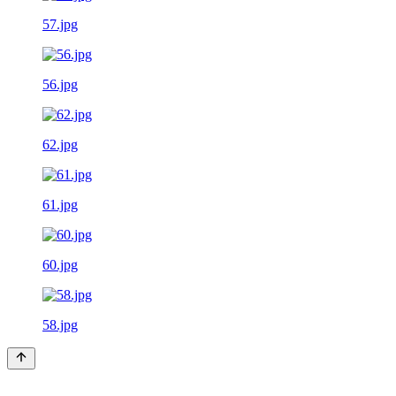
57.jpg
56.jpg
62.jpg
61.jpg
60.jpg
58.jpg