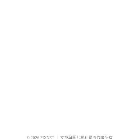
© 2026
PIXNET
｜
文章與圖片權利屬原作者所有