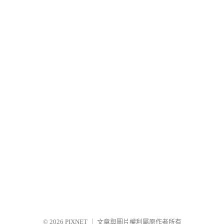
© 2026
PIXNET
｜
文章與圖片權利屬原作者所有