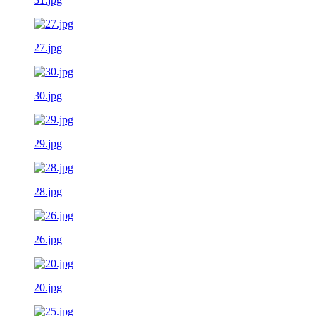
27.jpg
30.jpg
29.jpg
28.jpg
26.jpg
20.jpg