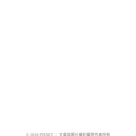
© 2026
PIXNET
｜
文章與圖片權利屬原作者所有