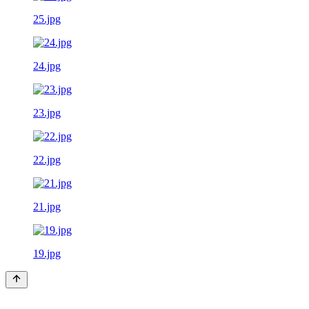
25.jpg
24.jpg
23.jpg
22.jpg
21.jpg
19.jpg