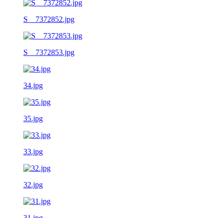
S__7372852.jpg
S__7372853.jpg
34.jpg
35.jpg
33.jpg
32.jpg
31.jpg