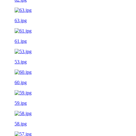
63.jpg
61.jpg
53.jpg
60.jpg
59.jpg
58.jpg