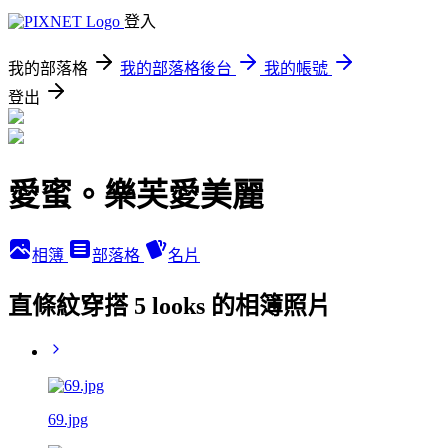
登入
我的部落格
我的部落格後台
我的帳號
登出
愛蜜。樂芙愛美麗
相簿
部落格
名片
直條紋穿搭 5 looks 的相簿照片
69.jpg