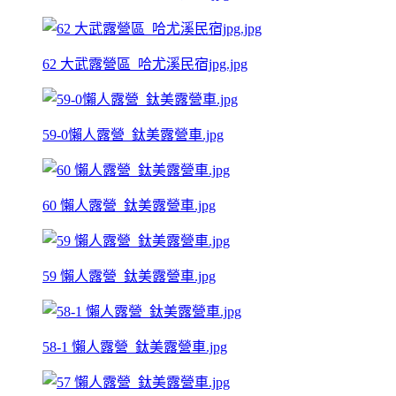
62 大武露營區_哈尤溪民宿jpg.jpg
59-0懶人露營_鈦美露營車.jpg
60 懶人露營_鈦美露營車.jpg
59 懶人露營_鈦美露營車.jpg
58-1 懶人露營_鈦美露營車.jpg