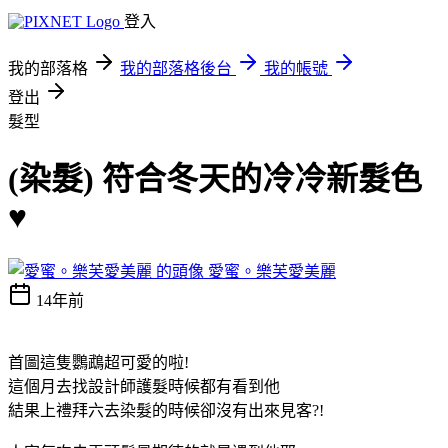
登入
我的部落格
我的部落格後台
我的帳號
登出
髮型
(染髮) 符合冬天的冷冷新髮色
♥
愛蜜。樂芙愛美麗
14年前
首圖這隻鸚鵡超可愛的啦!
這個月去找設計師護髮時候都有看到他
結果上禮拜六去染髮的時候卻沒有出來見客?!