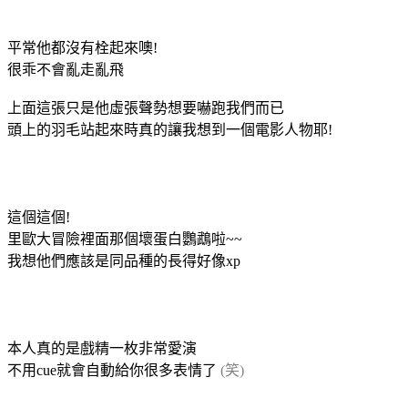
平常他都沒有栓起來噢!
很乖不會亂走亂飛
上面這張只是他虛張聲勢想要嚇跑我們而已
頭上的羽毛站起來時真的讓我想到一個電影人物耶!
這個這個!
里歐大冒險裡面那個壞蛋白鸚鵡啦~~
我想他們應該是同品種的長得好像xp
本人真的是戲精一枚非常愛演
不用cue就會自動給你很多表情了
(笑)