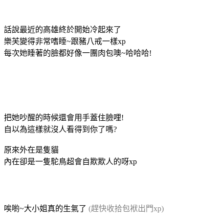
話說最近的高雄終於開始冷起來了
樂芙變得非常嗜睡~跟豬八戒一樣xp
每次她睡著的臉都好像一團肉包噢~哈哈哈!
把她吵醒的時候還會用手蓋住臉哩!
自以為這樣就沒人看得到你了嗎?
原來外在是隻貓
內在卻是一隻駝鳥超會自欺欺人的呀xp
唉喲~大小姐真的生氣了
(趕快收拾包袱出門xp)