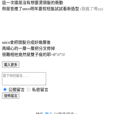
這一次還是沒有想要燙頭髮的衝動
倒是答應了unco明年要剪短髮試試看新造型
(我瘋了嗎xp)
unco會把頭髮分成好幾層後
再細心的一層一層把分叉修掉
很難相他竟然是雙子座的耶>0"///"///
載入更多
公開留言
私密留言
發佈留言