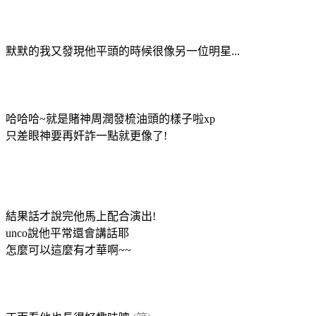
默默的我又發現他平頭的時候很像另一位明星...
哈哈哈~就是賭神周潤發梳油頭的樣子啦xp
只差眼神要再奸詐一點就更像了!
結果話才說完他馬上配合演出!
unco說他平常還會講話耶
怎麼可以這麼有才華啊~~