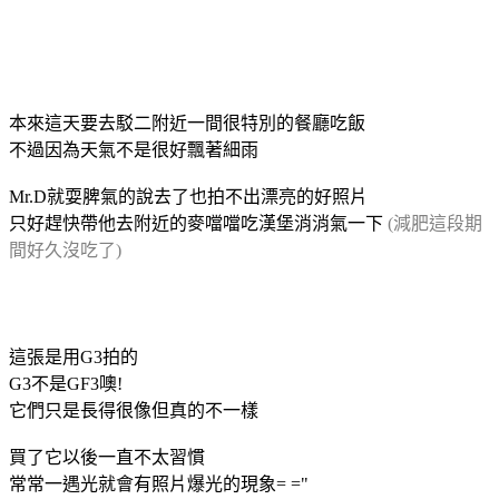
本來這天要去駁二附近一間很特別的餐廳吃飯
不過因為天氣不是很好飄著細雨
Mr.D就耍脾氣的說去了也拍不出漂亮的好照片
只好趕快帶他去附近的麥噹噹吃漢堡消消氣一下
(減肥這段期
間好久沒吃了)
這張是用G3拍的
G3不是GF3噢!
它們只是長得很像但真的不一樣
買了它以後一直不太習慣
常常一遇光就會有照片爆光的現象= ="