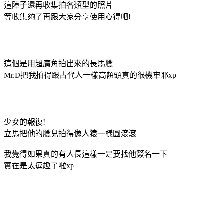
這陣子還再收集拍各類型的照片
等收集夠了再跟大家分享使用心得吧!
這個是用超廣角拍出來的長馬臉
Mr.D把我拍得跟古代人一樣高額頭真的很機車耶xp
少女的報復!
立馬把他的臉兒拍得像人猿一樣圓滾滾
我覺得如果真的有人長這樣一定要找他簽名一下
實在是太逗趣了啦xp