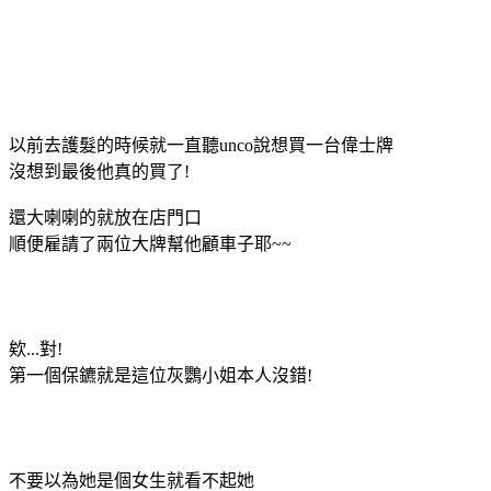
以前去護髮的時候就一直聽unco說想買一台偉士牌
沒想到最後他真的買了!
還大喇喇的就放在店門口
順便雇請了兩位大牌幫他顧車子耶~~
欸...對!
第一個保鑣就是這位灰鸚小姐本人沒錯!
不要以為她是個女生就看不起她