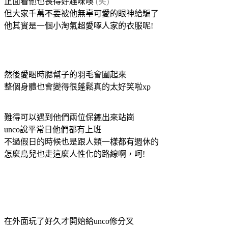
正面看他也長得好趣味噢
(笑)
但大家千萬不要被他無辜可愛的眼神給騙了
他其實是一個小淘氣超愛啄人家的衣服呢!
然後愛睏時腮幫子的羽毛會圍起來
整個身體也會變得很蓬鬆真的太好笑啦xp
難得可以遇到他們兩位保鏕出來站崗
unco說平常日他們都有上班
不過假日的時候也是跟人類一樣都有週休的
怎麼鳥兒也走這麼人性化的路線啊，呵!
在外面玩了好久才開始給unco修分叉