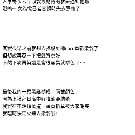
人家每次去弄頭髮最期待的就是遇到他耶
哦嗚~~女為悅己者容頓時失去意義了
其實很早之前就想去找設計師unco重新染髮了
但想說再忍一下把髮質養好
不然下次再染還是會很容易就褪色了~~
最後我的一頭黑髮褪成了兩截顏色...
因為上禮拜日高中好捀油要結婚
我實在不想頂著這一頭黃稻草被大家嘲笑
就臨時決定火速去染髮啦!