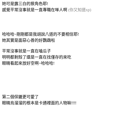
她可是露三白的狠角色耶!
感覺平常沒事就是一直專職在啄人啊
(你又知道xp)
哈哈哈~剛剛都是我胡說八道的不要相信耶!
她其實是面惡心善的好鸚鵡啦
平常沒事就是一直在嗑瓜子
明明都剩殼了還是一直在找僅存的來吃
眼睛看起來放好空啊~哈哈哈!
第二個保鏕更可愛了
眼睛烏溜溜的根本是卡通裡面的人物嘛!!!!