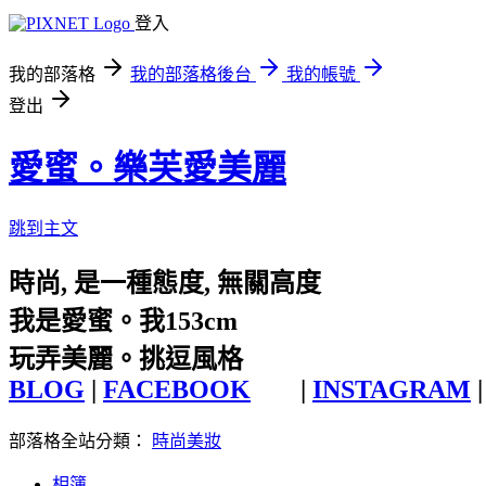
登入
我的部落格
我的部落格後台
我的帳號
登出
愛蜜。樂芙愛美麗
跳到主文
時尚, 是一種態度, 無關高度
我是愛蜜。我153cm
玩弄美麗。挑逗風格
BLOG
|
FACEBOOK
|
INSTAGRAM
|
部落格全站分類：
時尚美妝
相簿