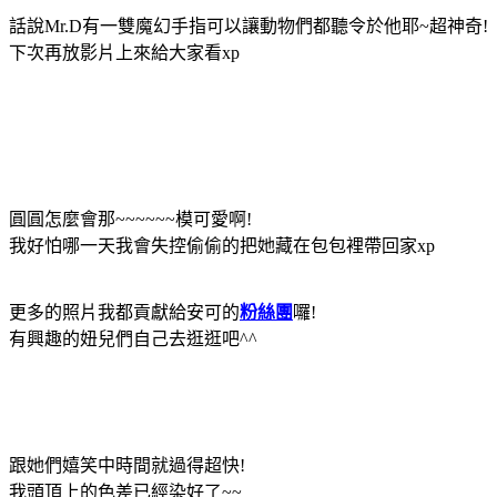
話說Mr.D有一雙魔幻手指可以讓動物們都聽令於他耶~超神奇!
下次再放影片上來給大家看xp
圓圓怎麼會那~~~~~~模可愛啊!
我好怕哪一天我會失控偷偷的把她藏在包包裡帶回家xp
更多的照片我都貢獻給安可的
粉絲團
囉!
有興趣的妞兒們自己去逛逛吧^^
跟她們嬉笑中時間就過得超快!
我頭頂上的色差已經染好了~~