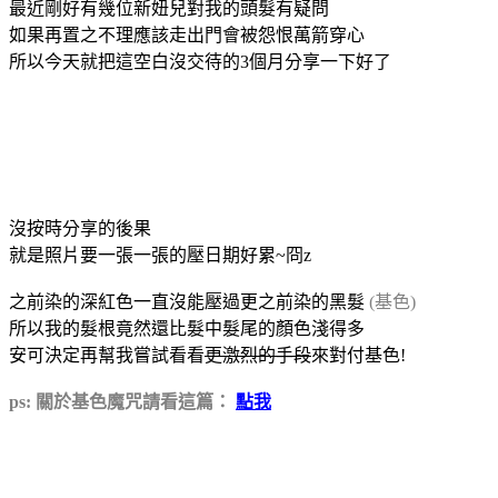
最近剛好有幾位新妞兒對我的頭髮有疑問
如果再置之不理應該走出門會被怨恨萬箭穿心
所以今天就把這空白沒交待的3個月分享一下好了
沒按時分享的後果
就是照片要一張一張的壓日期好累~冏z
之前染的深紅色一直沒能壓過更之前染的黑髮
(基色)
所以我的髮根竟然還比髮中髮尾的顏色淺得多
安可決定再幫我嘗試看看
更激烈的手段
來對付基色!
ps: 關於基色魔咒請看這篇：
點我