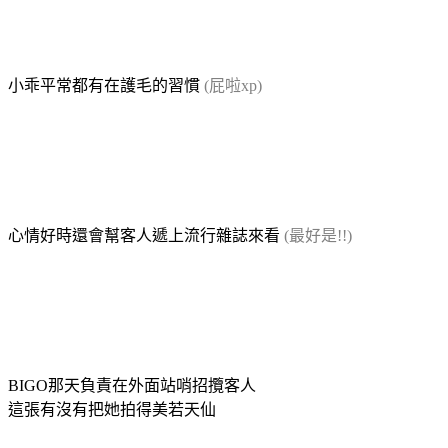
小乖平常都有在護毛的習慣
(屁啦xp)
心情好時還會幫客人遞上流行雜誌來看
(最好是!!)
BIGO那天負責在外面站哨招攬客人
這張有沒有把她拍得美若天仙