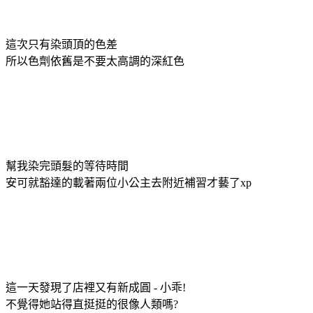
這次只有染頭頂的色差
所以色劑依舊是不要太高調的深紅色
幫我染完頭髮的等待時間
安可就豁達的載著兩位小公主去附近補習才藝了xp
這一天發現了店裡又有新成圓 - 小乖!
不覺得她站得直挺挺的很像人類嗎?