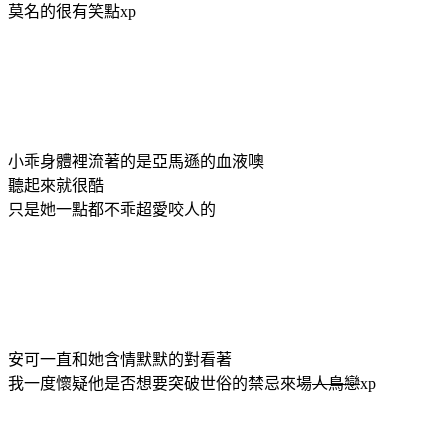
莫名的很有笑點xp
小乖身體裡流著的是亞馬遜的血液噢
聽起來就很酷
只是她一點都不乖超愛咬人的
安可一直和她含情默默的對看著
我一度懷疑他是否想要突破世俗的禁忌來場
人鳥戀
xp