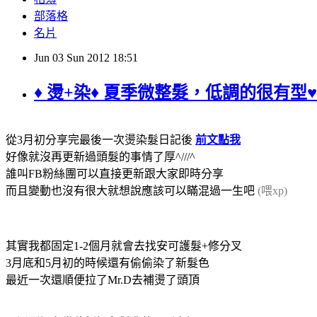
部落格
名片
Jun
03
Sun
2012
18:51
♦ 燙+染♦ 夏季微整髮，低調的很有型♥
從3月初分享完最後一次燙染髮日記後
前文點我
好像就沒再更新過頭髮的事情了厚^///^
誰叫FB粉絲團可以直接更新跟大家即時分享
而且變動也沒有很大就想說應該可以瞞混過一生吧
(喂xp)
其實我都固定1-2個月就會去找安可護髮+修分叉
3月底和5月初的時候還有偷偷染了新髮色
最近一次還順便拉了Mr.D去補燙了頭頂