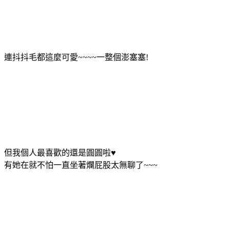
連抖抖毛都這麼可愛~~~~一整個澎塞塞!
但我個人最喜歡的還是圓圓啦♥
有她在就不怕一直坐著爛屁股太無聊了~~~