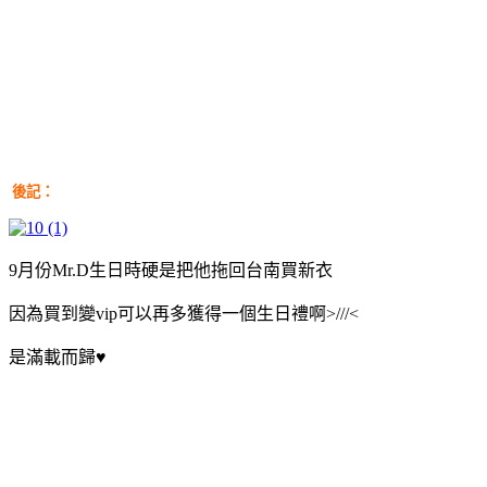
後記：
9月份Mr.D生日時硬是把他拖回台南買新衣
因為買到變vip可以再多獲得一個生日禮啊>///<
是滿載而歸♥