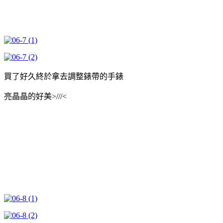
買了好久終於拿去調整錶帶的手錶
亮晶晶的好美>///<