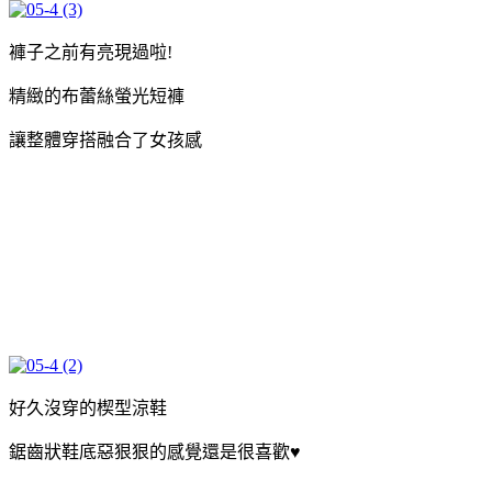
褲子之前有亮現過啦!
精緻的布蕾絲螢光短褲
讓整體穿搭融合了女孩感
好久沒穿的楔型涼鞋
鋸齒狀鞋底惡狠狠的感覺還是很喜歡♥