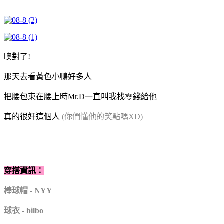
噢對了!
那天去看黃色小鴨好多人
把腰包束在腰上時Mr.D一直叫我找零錢給他
真的很奸這個人
(你們懂他的笑點嗎XD)
穿搭資訊：
棒球帽 - NYY
球衣 - bilbo