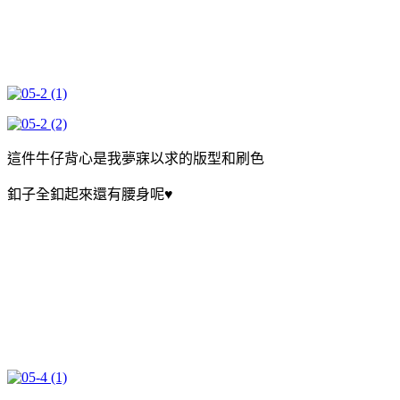
這件牛仔背心是我夢寐以求的版型和刷色
釦子全釦起來還有腰身呢♥