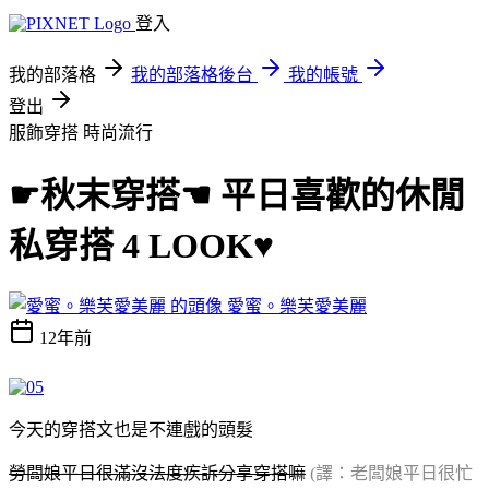
登入
我的部落格
我的部落格後台
我的帳號
登出
服飾穿搭
時尚流行
☛秋末穿搭☚ 平日喜歡的休閒
私穿搭 4 LOOK♥
愛蜜。樂芙愛美麗
12年前
今天的穿搭文也是不連戲的頭髮
勞闆娘平日很滿沒法度疾訴分享穿搭嘛
(譯：老闆娘平日很忙