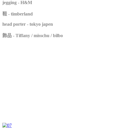
jegging - H&M
鞋 - timberland
head porter - tokyo japen
飾品 - Tiffany / misschu / bilbo