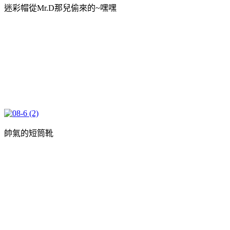
迷彩帽從Mr.D那兒偷來的~嘿嘿
帥氣的短筒靴