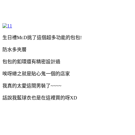
生日禮Mr.D挑了這個超多功能的包包!
防水多夾層
包包的釦環還有精密設計過
唉呀總之就是貼心鬼一個的店家
我真的太愛這間男裝了~~~~
話說我藍球衣也是在這裡買的呀XD