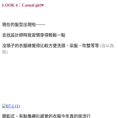
LOOK 4：Casual girl♥
現在的髮型出現啦~~~~
去找設計師時我習慣穿得輕鬆一點
沒領子的衣服總覺得比較方便洗頭、染髮、吹整等等
(自以為
啦)
開釦式、有點像襯衫感覺的衣服今年真的很流行