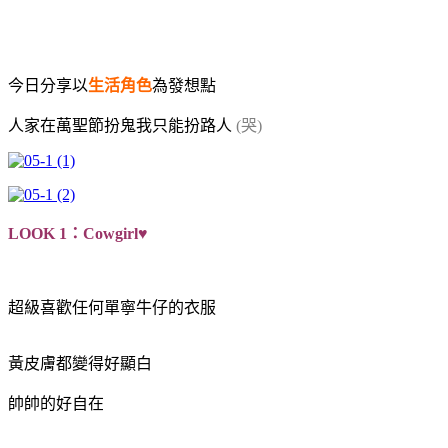
今日分享以
生活
角色
為發想點
人家在萬聖節扮鬼我只能扮路人
(哭)
LOOK 1：Cowgirl♥
超級喜歡任何單寧牛仔的衣服
黃皮膚都變得好顯白
帥帥的好自在