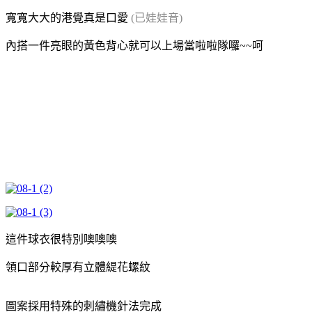
寬寬大大的港覺真是口愛
(已娃娃音)
內搭一件亮眼的黃色背心就可以上場當啦啦隊囉~~呵
這件球衣很特別噢噢噢
領口部分較厚有立體緹花螺紋
圖案採用特殊的刺繡機針法完成