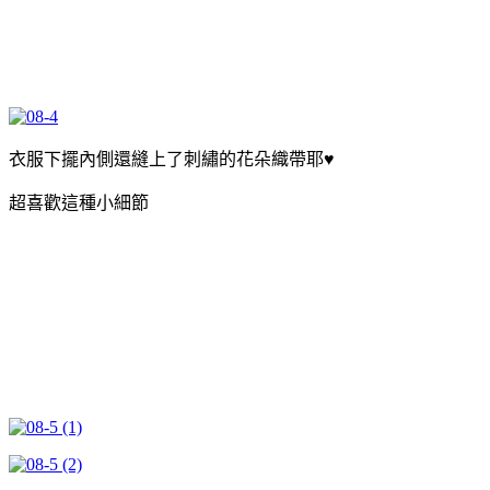
衣服下擺內側還縫上了刺繡的花朵織帶耶♥
超喜歡這種小細節