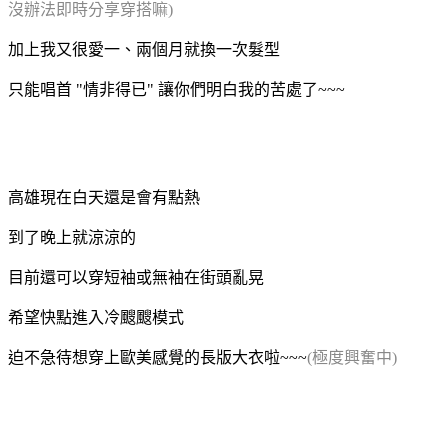
沒辦法即時分享穿搭嘛)
加上我又很愛一、兩個月就換一次髮型
只能唱首 "情非得已" 讓你們明白我的苦處了~~~
高雄現在白天還是會有點熱
到了晚上就涼涼的
目前還可以穿短袖或無袖在街頭亂晃
希望快點進入冷颼颼模式
迫不急待想穿上歐美感覺的長版大衣啦~~~
(極度興奮中)