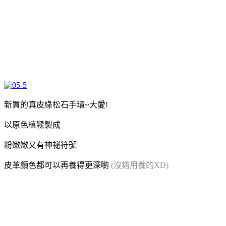
新買的真皮綠松石手環~大愛!
以原色植鞣製成
粉嫩嫩又有神祕符號
皮革顏色都可以再養得更深喲
(沒錯用養的XD)