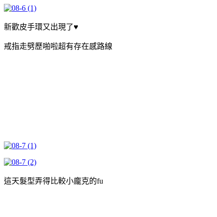
新歡皮手環又出現了♥
戒指走劈歷啪啦超有存在感路線
這天髮型弄得比較小龐克的fu