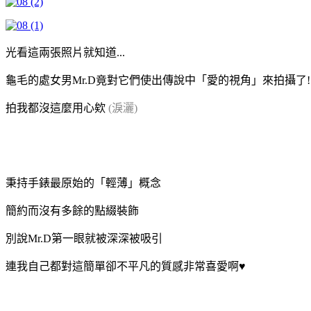
光看這兩張照片就知道...
龜毛的處女男Mr.D竟對它們使出傳說中「愛的視角」來拍攝了!
拍我都沒這麼用心欸
(淚灑)
秉持手錶最原始的「輕薄」概念
簡約而沒有多餘的點綴裝飾
別說Mr.D第一眼就被深深被吸引
連我自己都對這簡單卻不平凡的質感非常喜愛啊♥