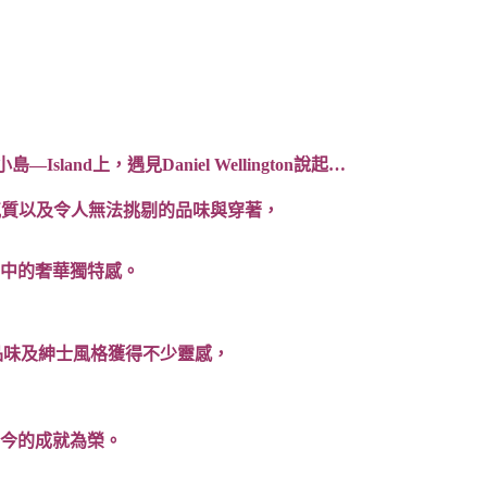
sland上，遇見Daniel Wellington說起…
的獨特氣質以及令人無法挑剔的品味與穿著，
低調中的奢華獨特感。
尚品味及紳士風格獲得不少靈感，
們至今的成就為榮。