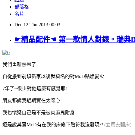
部落格
名片
Dec
12
Thu
2013
00:03
☛精品配件☚ 第一款情人對錶。瑞典Daniel
我們重新熱戀了
自從搬到前鎮新家以後就莫名的對Mr.D點燃愛火
7年了~很少對他這麼有感覺耶!
朋友都說我近期實在太噁心
我也懷疑自己是不是被肉麻鬼附身
還是說其實Mr.D有在我的床底下貼符我沒發現?!
(立馬去翻床)