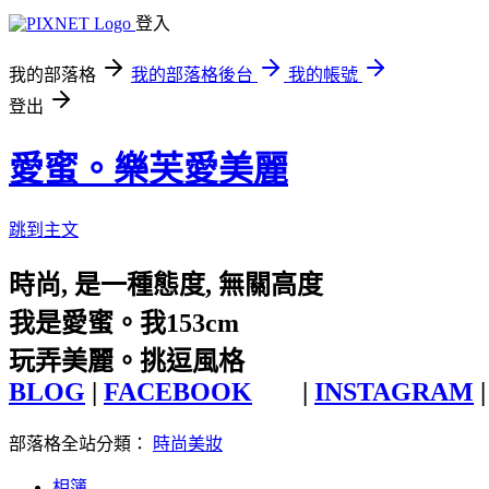
登入
我的部落格
我的部落格後台
我的帳號
登出
愛蜜。樂芙愛美麗
跳到主文
時尚, 是一種態度, 無關高度
我是愛蜜。我153cm
玩弄美麗。挑逗風格
BLOG
|
FACEBOOK
|
INSTAGRAM
|
部落格全站分類：
時尚美妝
相簿