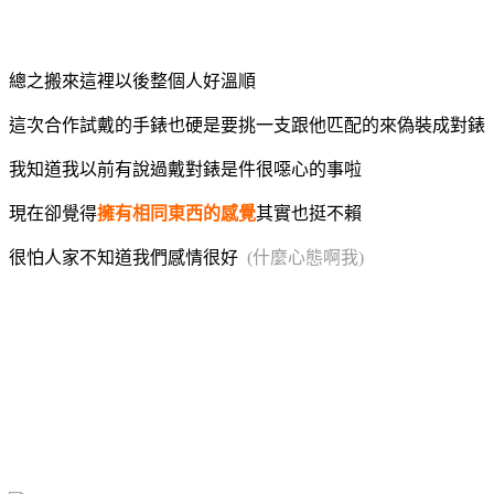
總之搬來這裡以後整個人好溫順
這次合作試戴的手錶也硬是要挑一支跟他匹配的來偽裝成對錶
我知道我以前有說過戴對錶是件很噁心的事啦
現在卻覺得
擁有相同東西的感覺
其實也挺不賴
很怕人家不知道我們感情很好
(什麼心態啊我)