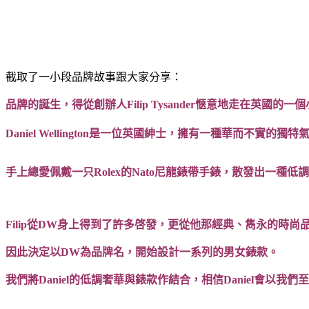
截取了一小段品牌故事跟大家分享：
品牌的誕生，得從創辦人Filip Tysander愜意地走在英國的一個小島—I
Daniel Wellington是一位英國紳士，擁有一種華而不實
手上總愛佩戴一只Rolex的Nato尼龍錶帶手錶，散發出一種
Filip從DW身上得到了許多啓發，更從他那經典、雋永的時
因此決定以DW為品牌名，開始設計一系列的男女錶款。
我們將Daniel的低調奢華與錶款作結合，相信Daniel會以我