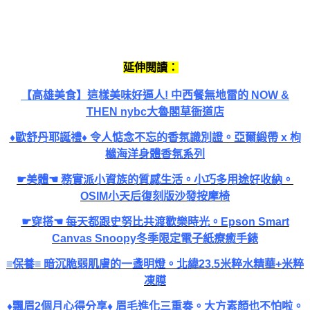
延伸閱讀：
【高雄美食】這樣美味好逼人! 中西餐無地雷的 NOW &
THEN nybc大魯閣草衙道店
♦歐舒丹耶誕禮♦ 令人惦念不忘的香氛識別證。亞爾緞帶 x 枸
櫞海洋身體香氛系列
☛美體☚ 務實派小資族的質感生活。小巧多用途好收納。
OSIM小天后復刻版沙發按摩椅
☛穿搭☚ 每天都跟史努比共渡歡樂時光。Epson Smart
Canvas Snoopy冬季限定電子紙療癒手錶
≡保養≡ 暗沉脆弱肌膚的一盞明燈。北緯23.5米粹水精華+米粹
凍膜
♦飄眉2個月心得分享♦ 眉毛進化三重奏。大方素顏也不怕啦。