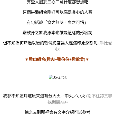
有些人屬於三心二意什麼都想通吃
這個拼盤組合剛好可以滿足貪心的人類
有句話說「食之無味，棄之可惜」
雞軟骨之於我原本也該是這樣的形容詞
但不知為何烤過以後的軟骨脆度讓人還滿印象深刻呢
(手比愛
心)
▼雞肉組合(雞肉+雞伯伯+雞軟骨)▼
我都不知道烤爐原來還有分大火／中火／小火
(忍不住認真尋
找開關XD)
總之去到那裡會有文字介紹可以參考