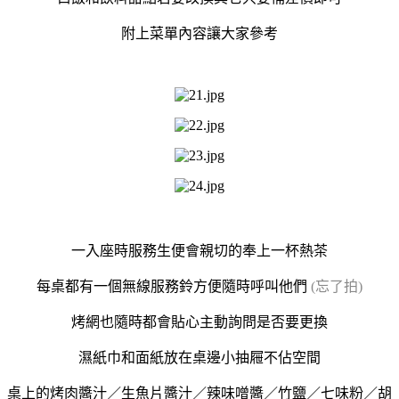
附上菜單內容讓大家參考
一入座時服務生便會親切的奉上一杯熱茶
每桌都有一個無線服務鈴方便隨時呼叫他們
(忘了拍)
烤網也隨時都會貼心主動詢問是否要更換
濕紙巾和面紙放在桌邊小抽屜不佔空間
桌上的烤肉醬汁／生魚片醬汁／辣味噌醬／竹鹽／七味粉／胡