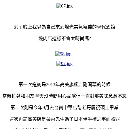
到了晚上我以為自己來到燈光美氣氛佳的現代酒館
燒肉店這樣不會太時尚嗎?
第一次造訪是2013年高美旗艦店剛開幕的時候
當時忙著和朋友聊天沒時間用心品嚐但一直對那美味念念不忘
第二次則是今年9月去台南中華店幫老哥慶祝碩士畢業
這次再訪高美店是菜菜先生為了日本伴手禮之事而贖罪