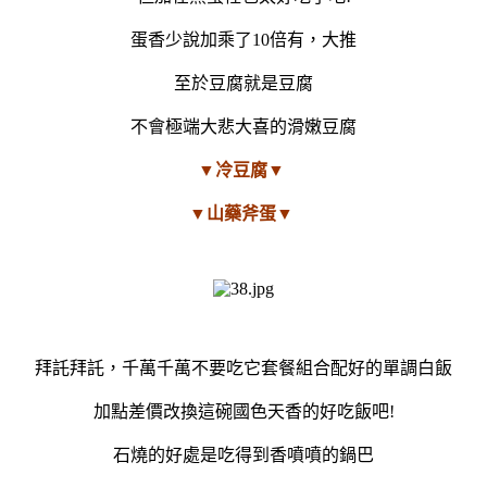
蛋香少說加乘了10倍有，大推
至於豆腐就是豆腐
不會極端大悲大喜的滑嫩豆腐
▼冷豆腐▼
▼山藥斧蛋▼
拜託拜託，千萬千萬不要吃它套餐組合配好的單調白飯
加點差價改換這碗國色天香的好吃飯吧!
石燒的好處是吃得到香噴噴的鍋巴