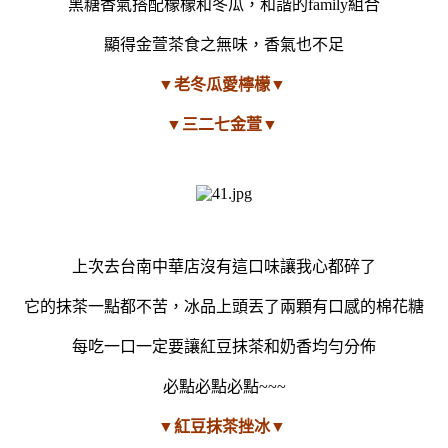
黑糖香氣搭配檬檬和冬瓜，和諧的family組合
顯得金萱茶食之無味，香氣也不足
▼老冬瓜愛檸檬▼
▼三二七金萱▼
上次去台南中華店沒有這口味讓我心都碎了
它的抹茶一點都不苦，冰品上頭丟了兩顆有口感的棉花糖
每吃一口一定要讓紅豆抹茶和奶香均勻分佈
必點必點必點~~~
▼紅豆抹茶挫冰▼