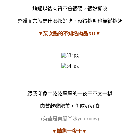
烤過以後肉質不會很硬，很好撕咬
整體而言就是什麼都好吃，沒得挑剔也無從挑起
▼某次點的不知名肉品XD▼
跟我印象中乾乾癟癟的一夜干不太一樣
肉質軟嫩肥美，魚味好好食
(有些是臭腳丫味you know)
▼鯖魚一夜干▼