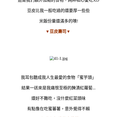
這是我們額外加點的食物，純粹私心愛吃XD
豆皮比我一般吃過的還要厚一些些
米飯份量還滿多的噢!
▼豆皮壽司▼
我耳包聽成我人生最愛的食物「蜜芋頭」
結果一送來是我痛恨至極的醃漬紅蘿蔔...
還好不難吃，沒什麼紅菜頭味
有點像在吃蜜蕃薯，意外覺得不賴