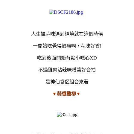
人生被蒜味逼到絕境就在這個時候
一開始吃覺得過癮啊，蒜味好香!
吃到後面開始有點小噁心XD
不過雞肉沾辣味噌醬好合拍
是神仙眷侶組合來著
▼蒜香雞柳▼