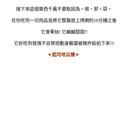
接下來這個東西千萬不要點因為。很。邪。惡。
在你吃完一切肉品並將它整盤放上烤網約10分鐘之後
它會牽絲! 它鹹鹹甜甜!!
它好吃到我情不自禁扭動身軀還被糗炸偷拍下來!!!
▼起司地瓜燒▼