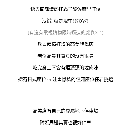
快去南部燒肉扛霸子碳佐麻里訂位
沒錯! 就是現在! NOW!
(有沒有電視購物限時逼迫的感覺XD)
斥資兩億打造的高美旗艦店
看似高貴其實真的沒有很貴
吃完身上不會有煙蓬蓬的燒肉味
還有日式座位 or 注重隱私的包廂座位任君挑選
高美店有自己的專屬地下停車場
附近周邊其實也很好停車