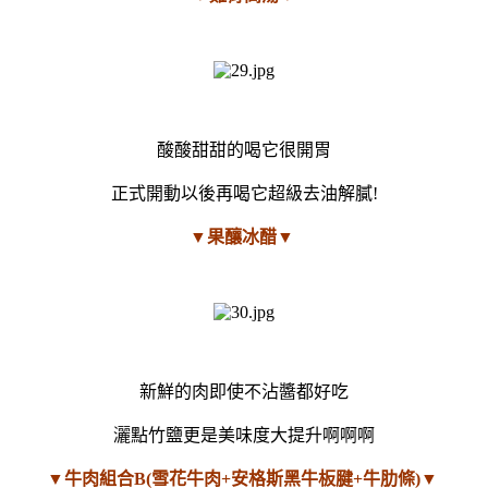
酸酸甜甜的喝它很開胃
正式開動以後再喝它超級去油解膩!
▼果釀冰醋▼
新鮮的肉即使不沾醬都好吃
灑點竹鹽更是美味度大提升啊啊啊
▼牛肉組合B(雪花牛肉+安格斯黑牛板腱+牛肋條)▼