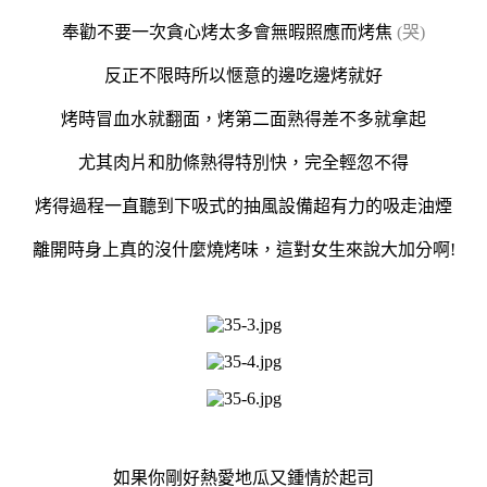
奉勸不要一次貪心烤太多會無暇照應而烤焦
(哭)
反正不限時所以愜意的邊吃邊烤就好
烤時冒血水就翻面，烤第二面熟得差不多就拿起
尤其肉片和肋條熟得特別快，完全輕忽不得
烤得過程一直聽到下吸式的抽風設備超有力的吸走油煙
離開時身上真的沒什麼燒烤味，這對女生來說大加分啊!
如果你剛好熱愛地瓜又鍾情於起司