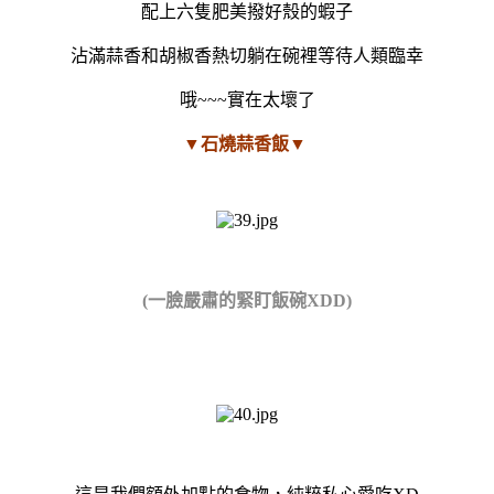
配上六隻肥美撥好殼的蝦子
沾滿蒜香和胡椒香熱切躺在碗裡等待人類臨幸
哦~~~實在太壞了
▼石燒蒜香飯▼
(一臉嚴肅的緊盯飯碗XDD)