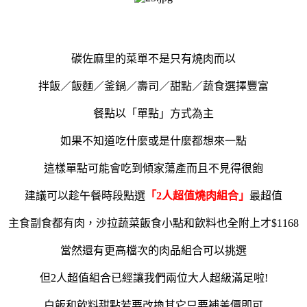
碳佐麻里的菜單不是只有燒肉而以
拌飯／飯麵／釜鍋／壽司／甜點／蔬食選擇豐富
餐點以「單點」方式為主
如果不知道吃什麼或是什麼都想來一點
這樣單點可能會吃到傾家蕩產而且不見得很飽
建議可以趁午餐時段點選
「2人超值燒肉組合」
最超值
主食副食都有肉，沙拉蔬菜飯食小點和飲料也全附上才$1168
當然還有更高檔次的肉品組合可以挑選
但2人超值組合已經讓我們兩位大人超級滿足啦!
白飯和飲料甜點若要改換其它只要補差價即可