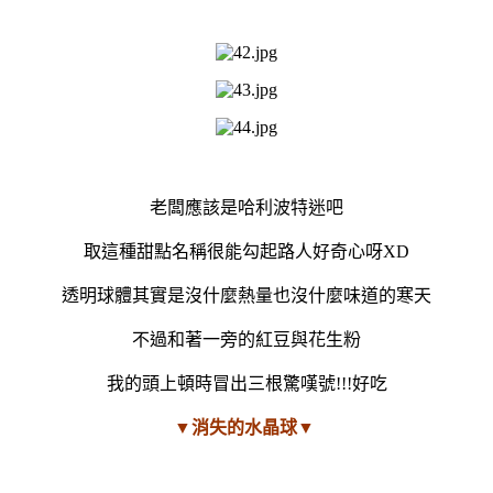
老闆應該是哈利波特迷吧
取這種甜點名稱很能勾起路人好奇心呀XD
透明球體其實是沒什麼熱量也沒什麼味道的寒天
不過和著一旁的紅豆與花生粉
我的頭上頓時冒出三根驚嘆號!!!好吃
▼消失的水晶球▼