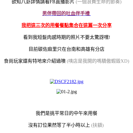
欲知八卦詳情請看FB直播影片
(一個浪費生命的節奏)
男伴帶回的吐血伴手禮
我把這三次的用餐餐點集合在這篇一次分享
看到我短髮肉感時期的照片不要太驚訝嘿!
目前碳佐麻里只在台南和高雄有分店
食尚玩家還有特地來介紹過噢
(咦店是我開的嗎驕傲蝦毀XD)
我們是挑平常日的中午來用餐
沒有訂位果然等了半小時以上
(扶額)