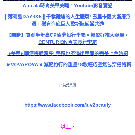
Annlala時尚美甲美睫。Youtube影音實記
▌薄荷島DAY3&5 ▌千載難逢的人生體驗! 巴里卡薩大斷層浮
潛 + 稀有海底巨人歐斯陸鯨鯊共游
【團購】實測半年高CP值夢幻行李箱。輕盈好推大容量。
CENTURION百夫長行李箱
♦美甲♦ 隨便擦都漂亮! 手殘也不溢出甲面的完美上色妙招
☛VOVAROVA☚ 減輕旅行的重量! 8款輕巧空氣包穿搭特輯
樂芙愛美麗
https://www.facebook.com/luv2beauty
以上，