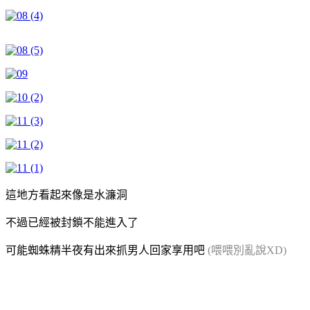
這地方看起來像是水濂洞
不過已經被封鎖不能進入了
可能蜘蛛精半夜有出來抓男人回家享用吧
(喂喂別亂說XD)