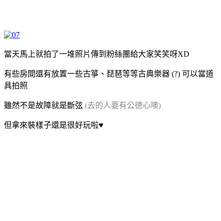
當天馬上就拍了一堆照片傳到粉絲團給大家笑笑呀XD
有些房間還有放置一些古箏、琵琶等等古典樂器 (?) 可以當道
具拍照
雖然不是故障就是斷弦
(去的人要有公德心
噢)
但拿來裝樣子還是很好玩啦♥