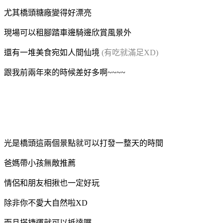
尤其橋頭糖廠變得好漂亮
現場可以租腳踏車邊騎邊欣賞風景外
還有一堆美食宛如人間仙境
(有吃就滿足XD)
跟我前兩年來的時候差好多啊~~~~
光是橋頭這兩個景點就可以打發一整天的時間
爸媽帶小孩無敵推薦
情侶和朋友相揪也一定好玩
除非你不愛大自然啦XD
而且搭捷運就可以抵達囉