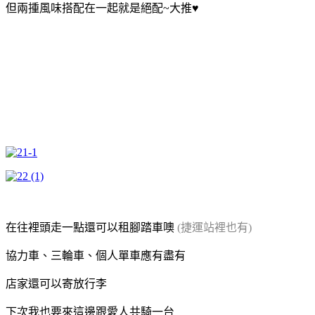
但兩揰風味搭配在一起就是絕配~大推♥
在往裡頭走一點還可以租腳踏車噢
(捷運站裡也有)
協力車、三輪車、個人單車應有盡有
店家還可以寄放行李
下次我也要來這邊跟愛人共騎一台