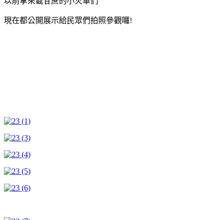
以前拿來載甘蔗的小火車們
現在都公開展示給民眾們拍照參觀囉!