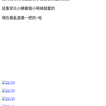
這隻菲比小精靈我小時候超愛的
現在看亂詭異一把的~哈