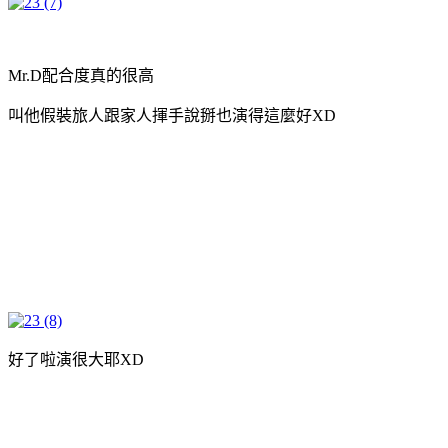
Mr.D配合度真的很高
叫他假裝旅人跟家人揮手說掰也演得這麼好XD
好了啦演很大耶XD